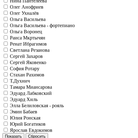
Нина Пантелеева
Олег Анофриев
Олег Ухналёв
Ольга Васильева
Ольга Васильева - фортепиано
Ольга Воронец
Раиса Мкртычян
Ренат Ибрагимов
Светлана Резанова
Сергей Захаров
Сергей Яковенко
София Ротару
Стахан Рахимов
Т.Духнич
Тамара Миансарова
Эдуард Лабковский
Эдуард Хиль
Элла Белиловская - рояль
Эмин Бабаев
Юлия Ронская
Юрий Богатиков
Ярослав Евдокимов