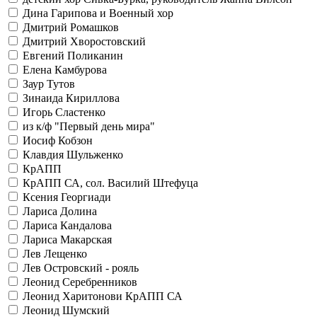
Дина Гарипова и Военный хор
Дмитрий Ромашков
Дмитрий Хворостовский
Евгений Поликанин
Елена Камбурова
Заур Тутов
Зинаида Кириллова
Игорь Сластенко
из к/ф "Первый день мира"
Иосиф Кобзон
Клавдия Шульженко
КрАПП
КрАПП СА, сол. Василий Штефуца
Ксения Георгиади
Лариса Долина
Лариса Кандалова
Лариса Макарская
Лев Лещенко
Лев Островский - рояль
Леонид Серебренников
Леонид Харитонови КрАПП СА
Леонид Шумский