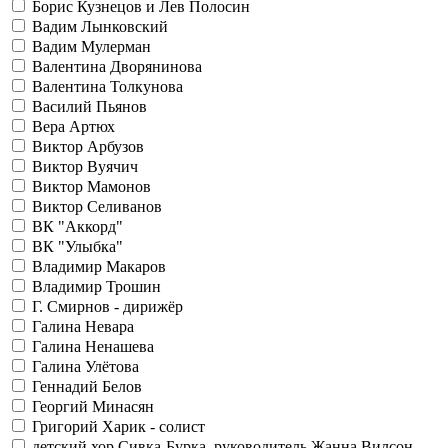
Борис Кузнецов и Лев Полосин
Вадим Лынковский
Вадим Мулерман
Валентина Дворянинова
Валентина Толкунова
Василий Пьянов
Вера Артюх
Виктор Арбузов
Виктор Вуячич
Виктор Мамонов
Виктор Селиванов
ВК "Аккорд"
ВК "Улыбка"
Владимир Макаров
Владимир Трошин
Г. Смирнов - дирижёр
Галина Невара
Галина Ненашева
Галина Улётова
Геннадий Белов
Георгий Минасян
Григорий Харик - солист
детский хор Сивка-Бурка, руководитель Жанна Вилсон