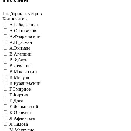
Подбор параметров
Композитор
А.Бабаджанян
А.Основиков
А.Флярковский
А.Цфасман
А.Экимян
В.Агапкин
В.Зубков
В.Левашов
В.Махлянкин
В.Мигуля
В.Рубашевский
Г.Смирнов
Г.Фиртич
Е.Дога
Е.Жарковский
К.Орбелян
Л.Афанасьев
Л.Лядова
М.Маргулис