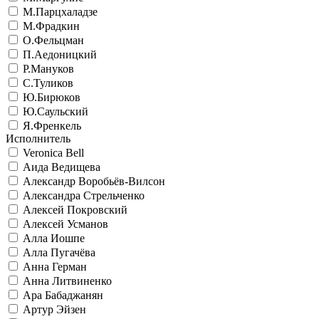
М.Парцхаладзе
М.Фрадкин
О.Фельцман
П.Аедоницкий
Р.Мануков
С.Туликов
Ю.Бирюков
Ю.Саульский
Я.Френкель
Исполнитель
Veronica Bell
Аида Ведищева
Александр Воробьёв-Вилсон
Александра Стрельченко
Алексей Покровский
Алексей Усманов
Алла Иошпе
Алла Пугачёва
Анна Герман
Анна Литвиненко
Ара Бабаджанян
Артур Эйзен