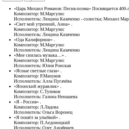
«Царь Михаил Романов: Песня-поэма» Посвящается 400-л
Композитор: М.Маргулис
Исполнитель: Люцина Казаченко - солистка; Михаил Марг
«Свет мой утренний, Анна» .
Композитор: М.Маргулис
Исполнитель: Люцина Казаченко
«Ода Калифорнии» .
Композитор: М.Маргулис
Исполнитель: Люцина Казаченко
«Мне снилась музыка…» .
Композитор: М.Маргулис
Исполнитель: Юлия Ронская
«Ясные светлые глаза» .
Композитор: Р.Мануков
Исполнитель: Алла Пугачёва
«Японский журавлик» .
Композитор: С.Туликов
Исполнитель: Галина Ненашева
«Я - Россия» .
Композитор: Л.Лядова
Исполнитель: Ольга Воронец
«Я пошёл за улыбкой» .
Композитор: П.Аедоницкий
Исполнитель: Олег Анофриев