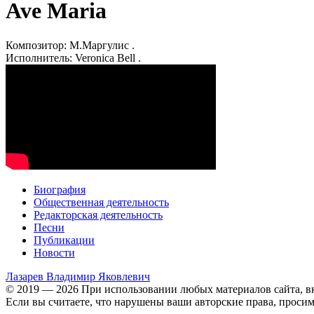
Ave Maria
Композитор: М.Маргулис .
Исполнитель: Veronica Bell .
Биография
Общественная деятельность
Редакторская деятельность
Песни
Публикации
Новости
Лазарев
Владимир Яковлевич
© 2019 — 2026 При использовании любых материалов сайта, вк
Если вы считаете, что нарушены ваши авторские права, проси